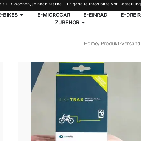
eit 1–3 Wochen, je nach Marke. Für genaue Infos bitte vor Bestellung
E-BIKES
E-MICROCAR
E-EINRAD
E-DREI
ZUBEHÖR
Home
Produkt-Versand