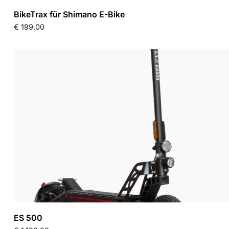
BikeTrax für Shimano E-Bike
€
199,00
ES 500