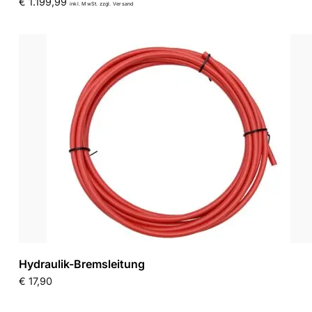
€
1.199,99
inkl. MwSt. zzgl. Versand
Hydraulik-Bremsleitung
€
17,90