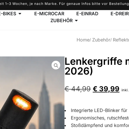
eit 1–3 Wochen, je nach Marke. Für genaue Infos bitte vor Bestellung
E-BIKES
E-MICROCAR
E-EINRAD
E-DREI
ZUBEHÖR
Home
Zubehör
Reflekt
Lenkergriffe 
2026)
€
44,99
€
39,99
inkl
Integrierte LED-Blinker fü
Ergonomisches, rutschfest
Stoßdämpfend und komfor