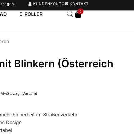
 fragen.
KUNDENKONTO
KONTAKT
0
RAD
E-ROLLER
oren
mit Blinkern (Österreich
. MwSt. zzgl. Versand
r mehr Sicherheit im Straßenverkehr
es Design
tabel