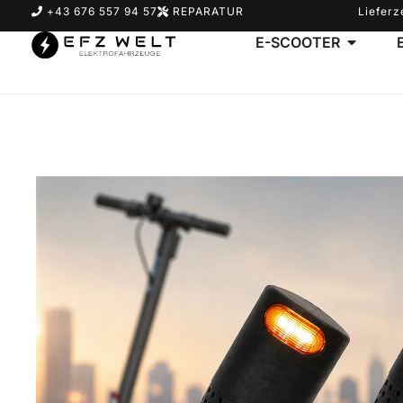
+43 676 557 94 57
REPARATUR
Lieferz
E-SCOOTER
Suchbegriff eingeben & Enter klicken