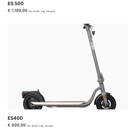
ES 500
€
1.199,99
inkl. MwSt. zzgl. Versand
ES400
€
899,99
inkl. MwSt. zzgl. Versand