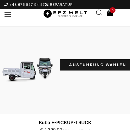
+43 676 557 94 57
REPARATUR
0
AUSFÜHRUNG WÄHLEN
Kuba E-PICKUP-TRUCK
€
4.399,00