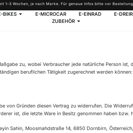
eit 1–3 Wochen, je nach Marke. Für genaue Infos bitte vor Bestellung
E-BIKES
E-MICROCAR
E-EINRAD
E-DREI
ZUBEHÖR
aßgabe zu, wobei Verbraucher jede natürliche Person ist, d
tändigen beruflichen Tätigkeit zugerechnet werden können:
e von Gründen diesen Vertrag zu widerrufen. Die Widerruf
örderer ist, die letzte Ware in Besitz genommen haben bzw. 
eyin Sahin,
Moosmahdstraße 14, 6850 Dornbirn, Österreich