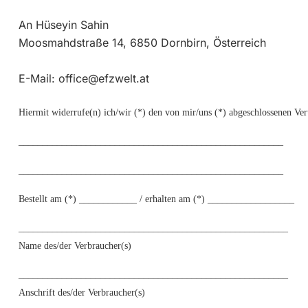
An Hüseyin Sahin
Moosmahdstraße 14, 6850 Dornbirn, Österreich
E-Mail: office@efzwelt.at
Hiermit widerrufe(n) ich/wir (*) den von mir/uns (*) abgeschlossenen Ver
_______________________________________________________
_______________________________________________________
Bestellt am (*) ____________ / erhalten am (*) __________________
________________________________________________________
Name des/der Verbraucher(s)
________________________________________________________
Anschrift des/der Verbraucher(s)