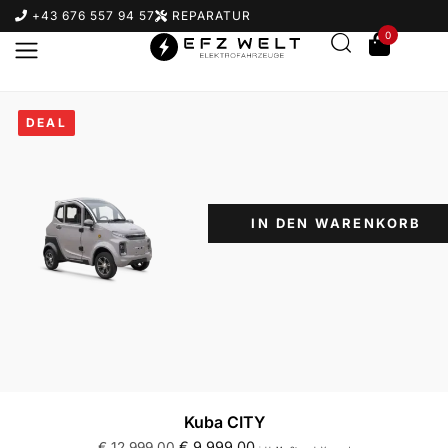
+43 676 557 94 57
REPARATUR
0
DEAL
IN DEN WARENKORB
Kuba CITY
€
9.999,00
€
12.999,00