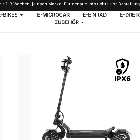
eit 1–3 Wochen, je nach Marke. Für genaue Infos bitte vor Bestellung
E-BIKES
E-MICROCAR
E-EINRAD
E-DREI
ZUBEHÖR