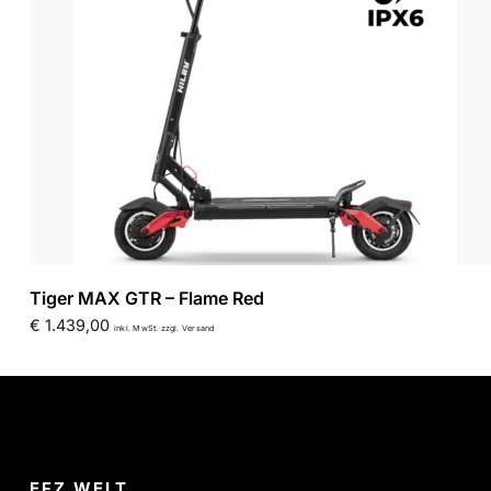
Tiger MAX GTR – Flame Red
€
1.439,00
inkl. MwSt. zzgl. Versand
EFZ WELT