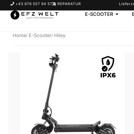
+43 676 557 94 57
REPARATUR
Lieferz
E-SCOOTER
Home
E-Scooter
Hiley
Suchbegriff eingeben & Enter klicken