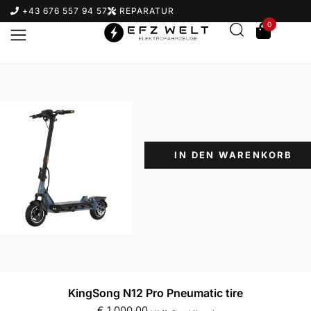
+43 676 557 94 57
REPARATUR
0
IN DEN WARENKORB
Suchbegriff eingeben & Enter klicken
KingSong N12 Pro Pneumatic tire
€
1.000,00