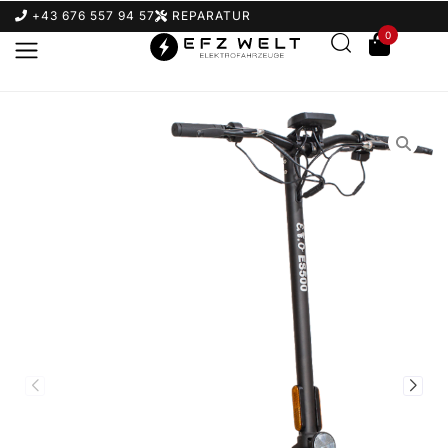
+43 676 557 94 57
REPARATUR
0