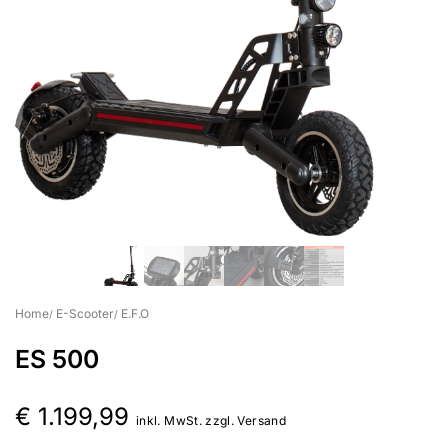
Suchbegriff eingeben & Enter klicken
Home
E-Scooter
E.F.O
ES 500
€
1.199,99
inkl. MwSt. zzgl. Versand