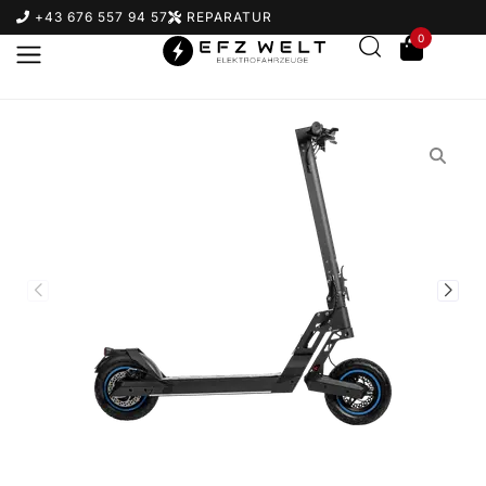
+43 676 557 94 57
REPARATUR
0