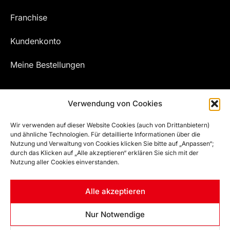
Franchise
Kundenkonto
Meine Bestellungen
Verwendung von Cookies
Wir verwenden auf dieser Website Cookies (auch von Drittanbietern)
und ähnliche Technologien. Für detaillierte Informationen über die
Nutzung und Verwaltung von Cookies klicken Sie bitte auf „Anpassen“;
durch das Klicken auf „Alle akzeptieren“ erklären Sie sich mit der
Nutzung aller Cookies einverstanden.
© EFZ WELT | ALL RIGHTS RESERVED
Alle akzeptieren
Powered by
DigitalTouch Werbeagentur e.U.
Developed by
Artsha Interactive
Nur Notwendige