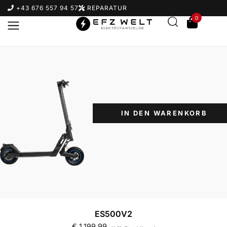
+43 676 557 94 57
REPARATUR
0
IN DEN WARENKORB
Suchbegriff eingeben & Enter klicken
ES500V2
€
1.199,99