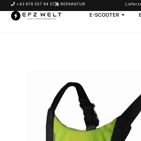
+43 676 557 94 57
REPARATUR
Lieferz
E-SCOOTER
Suchbegriff eingeben & Enter klicken