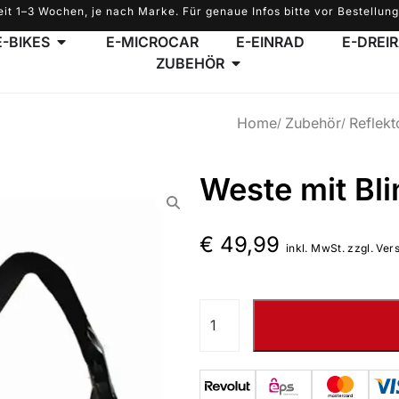
eit 1–3 Wochen, je nach Marke. Für genaue Infos bitte vor Bestellung
E-BIKES
E-MICROCAR
E-EINRAD
E-DREI
ZUBEHÖR
Home
Zubehör
Reflekt
Weste mit Bli
€
49,99
inkl. MwSt. zzgl. Ver