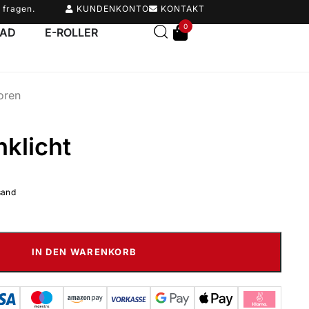
 fragen.
KUNDENKONTO
KONTAKT
0
RAD
E-ROLLER
oren
nklicht
sand
IN DEN WARENKORB