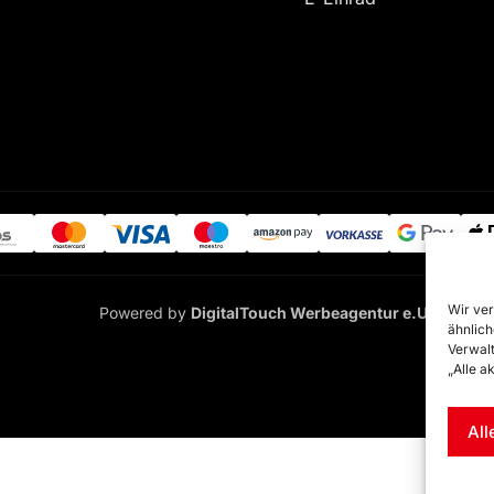
Wir ver
Powered by
DigitalTouch Werbeagentur e.U.
ähnlich
Verwalt
„Alle a
All