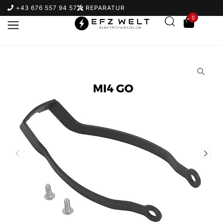
+43 676 557 94 57
REPARATUR
0