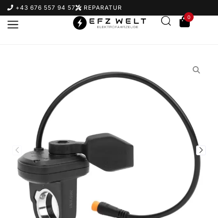
+43 676 557 94 57
REPARATUR
0