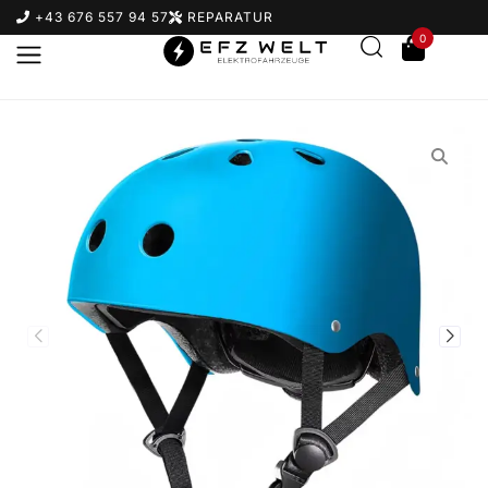
+43 676 557 94 57
REPARATUR
0