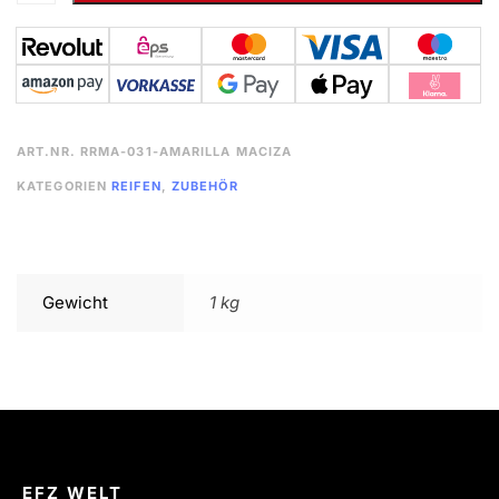
ART.NR.
RRMA-031-AMARILLA MACIZA
KATEGORIEN
REIFEN
,
ZUBEHÖR
Gewicht
1 kg
EFZ WELT