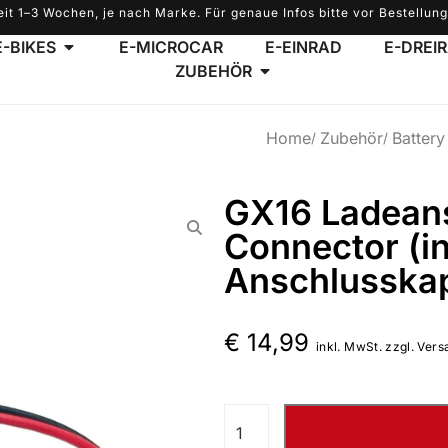
eit 1–3 Wochen, je nach Marke. Für genaue Infos bitte vor Bestellung
E-BIKES
E-MICROCAR
E-EINRAD
E-DREI
ZUBEHÖR
Home
Zubehör
Battery
GX16 Ladeans
Connector (in
Anschlusska
€
14,99
inkl. MwSt. zzgl. Vers