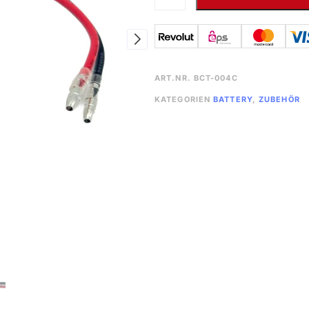
ART.NR.
BCT-004C
KATEGORIEN
BATTERY
,
ZUBEHÖR