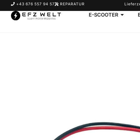
+43 676 557 94 57
REPARATUR
Lieferz
E-SCOOTER
Suchbegriff eingeben & Enter klicken