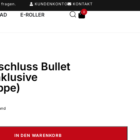
 fragen.
KUNDENKONTO
KONTAKT
0
RAD
E-ROLLER
chluss Bullet
klusive
ppe)
and
IN DEN WARENKORB