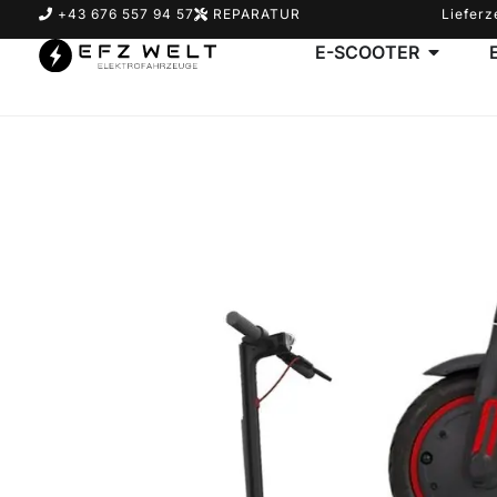
+43 676 557 94 57
REPARATUR
Lieferz
E-SCOOTER
Suchbegriff eingeben & Enter klicken