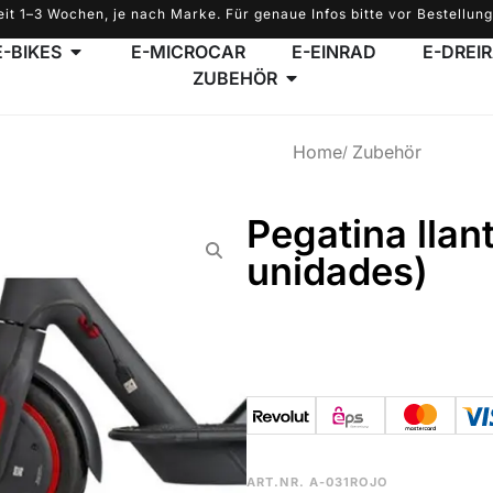
eit 1–3 Wochen, je nach Marke. Für genaue Infos bitte vor Bestellung
E-BIKES
E-MICROCAR
E-EINRAD
E-DREI
ZUBEHÖR
Home
Zubehör
Pegatina llan
unidades)
ART.NR.
A-031ROJO