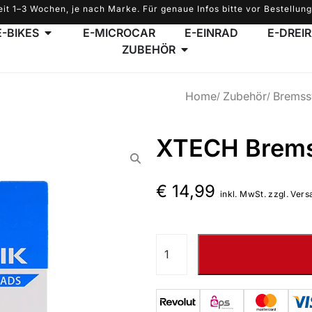
eit 1–3 Wochen, je nach Marke. Für genaue Infos bitte vor Bestellung
E-BIKES
E-MICROCAR
E-EINRAD
E-DREI
ZUBEHÖR
Home
Zubehör
Bremss
XTECH Bremsb
€
14,99
inkl. MwSt. zzgl. Vers