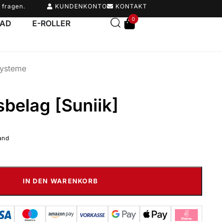
 fragen.
KUNDENKONTO
KONTAKT
0
RAD
E-ROLLER
ysteme
elag [Suniik]
and
IN DEN WARENKORB