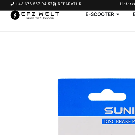
+43 676 557 94 57
REPARATUR
Lieferz
E-SCOOTER
Suchbegriff eingeben & Enter klicken