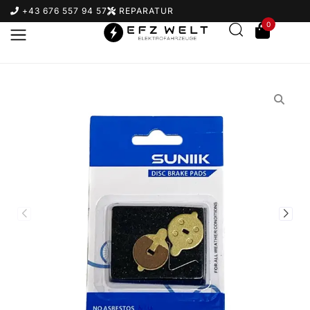
+43 676 557 94 57
REPARATUR
0