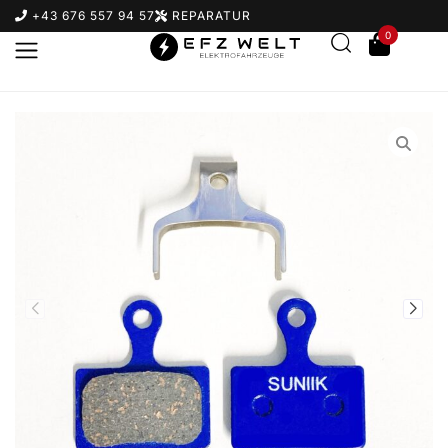
+43 676 557 94 57
REPARATUR
0