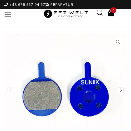
+43 676 557 94 57
REPARATUR
0