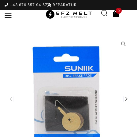
+43 676 557 94 57
REPARATUR
0