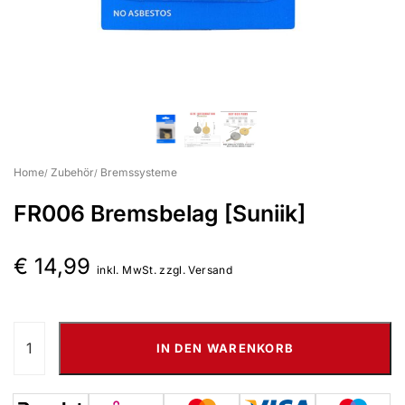
Suchbegriff eingeben & Enter klicken
Home
Zubehör
Bremssysteme
FR006 Bremsbelag [Suniik]
€
14,99
inkl. MwSt. zzgl. Versand
IN DEN WARENKORB