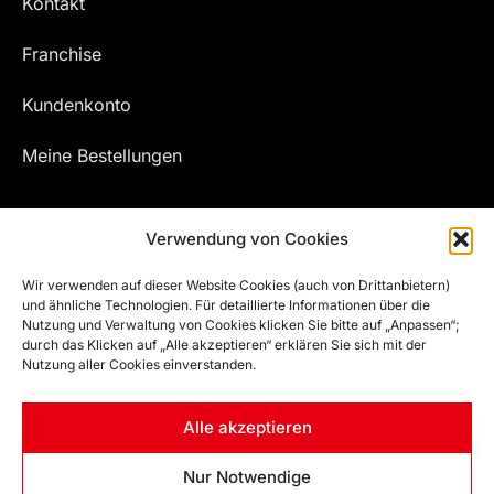
Kontakt
Franchise
Kundenkonto
Meine Bestellungen
Verwendung von Cookies
Wir verwenden auf dieser Website Cookies (auch von Drittanbietern)
und ähnliche Technologien. Für detaillierte Informationen über die
Nutzung und Verwaltung von Cookies klicken Sie bitte auf „Anpassen“;
durch das Klicken auf „Alle akzeptieren“ erklären Sie sich mit der
Nutzung aller Cookies einverstanden.
© EFZ WELT | ALL RIGHTS RESERVED
Alle akzeptieren
Powered by
DigitalTouch Werbeagentur e.U.
Developed by
Artsha Interactive
Nur Notwendige