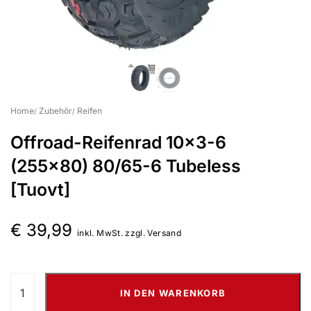
Suchbegriff eingeben & Enter klicken
Home
Zubehör
Reifen
Offroad-Reifenrad 10×3-6
(255×80) 80/65-6 Tubeless
[Tuovt]
€
39,99
inkl. MwSt. zzgl. Versand
IN DEN WARENKORB