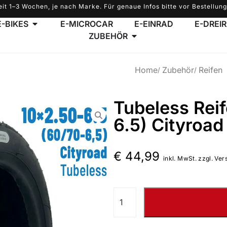
eit 1–3 Wochen, je nach Marke. Für genaue Infos bitte vor Bestellung
E-BIKES
E-MICROCAR
E-EINRAD
E-DREI
ZUBEHÖR
Home
Zubehör
Reifen
Tubeless Rei
6.5) Cityroad
€
44,99
inkl. MwSt. zzgl. Ver