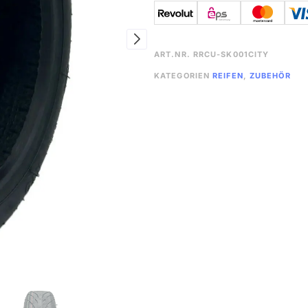
ART.NR.
RRCU-SK001CITY
KATEGORIEN
REIFEN
,
ZUBEHÖR