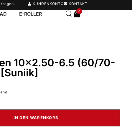
 fragen.
KUNDENKONTO
KONTAKT
0
RAD
E-ROLLER
fen 10×2.50-6.5 (60/70-
 [Suniik]
sand
IN DEN WARENKORB