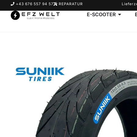
+43 676 557 94 57
REPARATUR
Lieferz
E-SCOOTER
Suchbegriff eingeben & Enter klicken