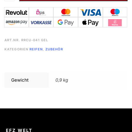
ART.NR.
RRCU-041 GEL
KATEGORIEN
REIFEN
,
ZUBEHÖR
Gewicht
0,9 kg
EFZ WELT