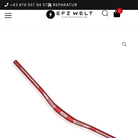
+43 676 557 94 57
REPARATUR
0