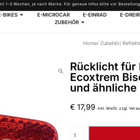
eit 1–3 Wochen, je nach Marke. Für genaue Infos bitte vor Bestellung
E-BIKES
E-MICROCAR
E-EINRAD
E-DREI
ZUBEHÖR
Home
Zubehör
Reflekt
Rücklicht für
Ecoxtrem Bis
und ähnliche
€
17,99
inkl. MwSt. zzgl. Vers