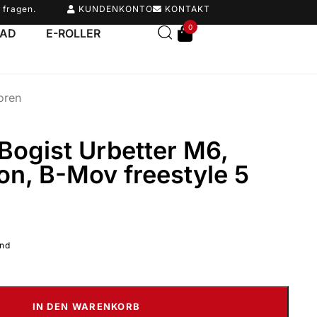
 fragen.
KUNDENKONTO
KONTAKT
0
RAD
E-ROLLER
oren
 Bogist Urbetter M6,
on, B-Mov freestyle 5
and
IN DEN WARENKORB