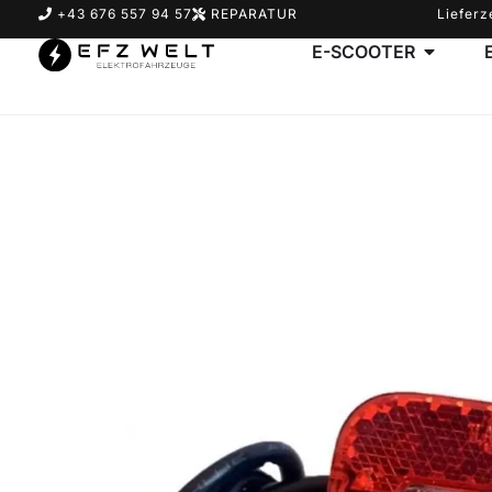
+43 676 557 94 57
REPARATUR
Lieferz
E-SCOOTER
Suchbegriff eingeben & Enter klicken