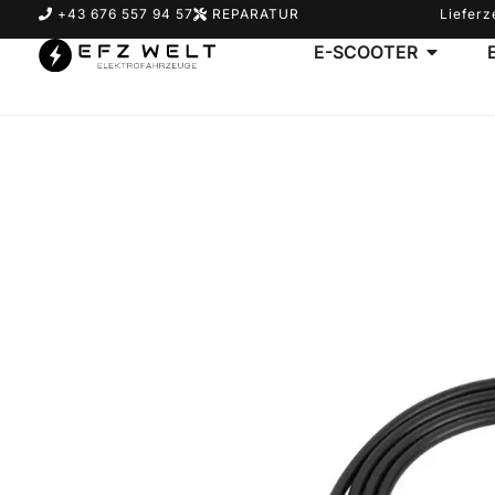
+43 676 557 94 57
REPARATUR
Lieferz
E-SCOOTER
Suchbegriff eingeben & Enter klicken