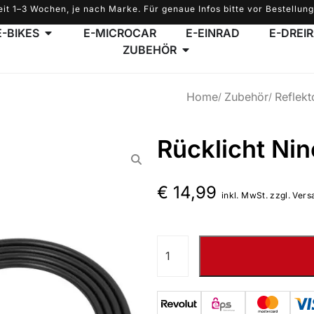
eit 1–3 Wochen, je nach Marke. Für genaue Infos bitte vor Bestellung
E-BIKES
E-MICROCAR
E-EINRAD
E-DREI
ZUBEHÖR
Home
Zubehör
Reflekt
Rücklicht Nin
€
14,99
inkl. MwSt. zzgl. Vers