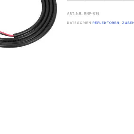
ART.NR.
RNF-018
KATEGORIEN
REFLEKTOREN
,
ZUBE