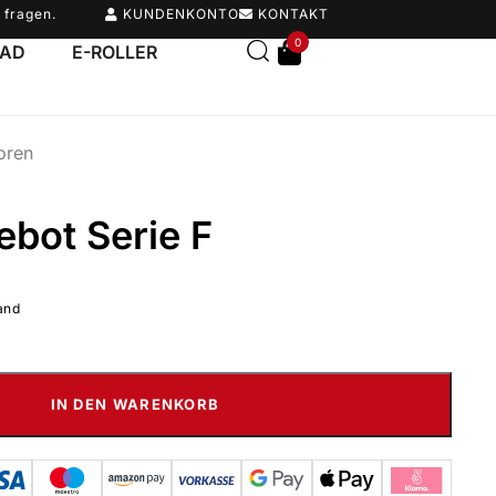
 fragen.
KUNDENKONTO
KONTAKT
0
RAD
E-ROLLER
oren
ebot Serie F
and
IN DEN WARENKORB