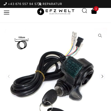
+43 676 557 94 57
REPARATUR
0