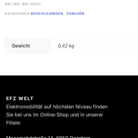
ART.NR.
REL-001H
KATEGORIEN
BESCHLEUNIGER
,
ZUBEHÖR
Gewicht
0,42 kg
EFZ WELT
Elektromobilität auf höchsten Niveau finden
Sie bei uns im Online-Shop und in unserer
Filiale:
Moosmahdstraße 14, 6850 Dornbirn