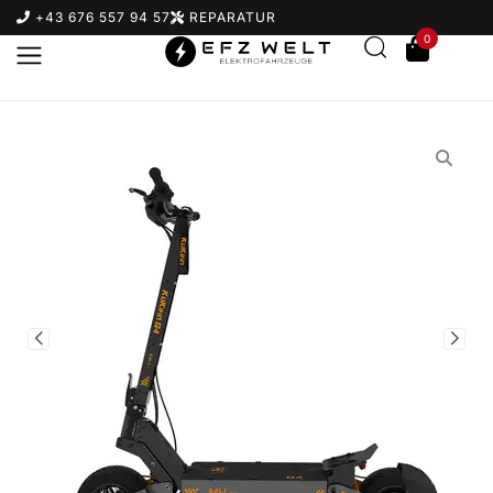
+43 676 557 94 57
REPARATUR
0