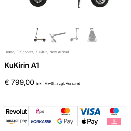
Home
E-Scooter
KuKirin
New Arrival
KuKirin A1
€
799,00
inkl. MwSt. zzgl. Versand
Suchbegriff eingeben & Enter klicken