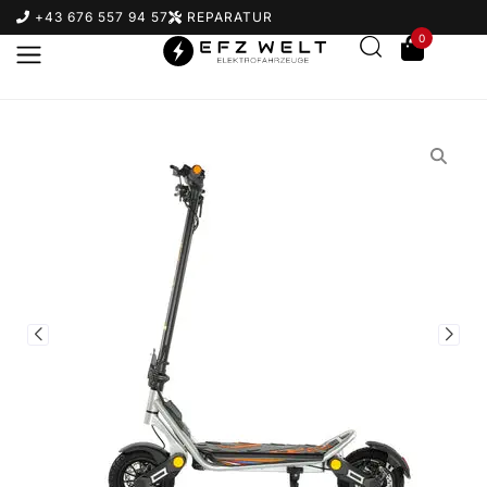
+43 676 557 94 57
REPARATUR
0