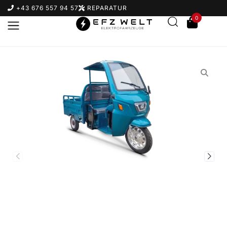
+43 676 557 94 57
REPARATUR
0