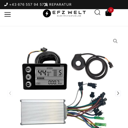
+43 676 557 94 57
REPARATUR
0