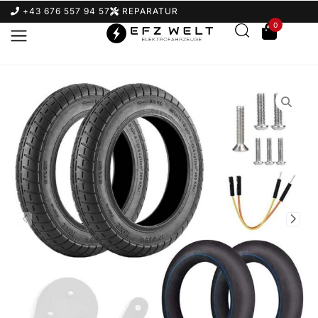
+43 676 557 94 57
REPARATUR
0
Suchbegriff eingeben & Enter klicken