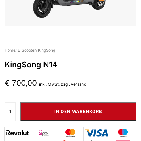
Home
E-Scooter
KingSong
KingSong N14
€
700,00
inkl. MwSt. zzgl. Versand
IN DEN WARENKORB