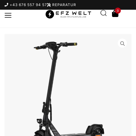
+43 676 557 94 57
REPARATUR
0
Suchbegriff eingeben & Enter klicken