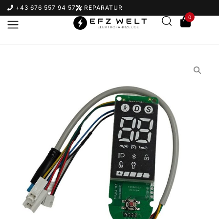
+43 676 557 94 57
REPARATUR
0