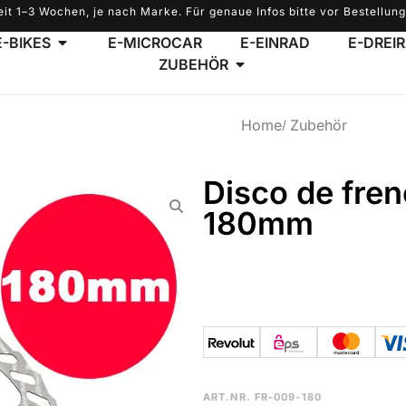
eit 1–3 Wochen, je nach Marke. Für genaue Infos bitte vor Bestellung
E-BIKES
E-MICROCAR
E-EINRAD
E-DREI
ZUBEHÖR
Home
Zubehör
Disco de fren
180mm
ART.NR.
FR-009-180