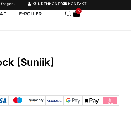
 fragen.
KUNDENKONTO
KONTAKT
0
RAD
E-ROLLER
ck [Suniik]