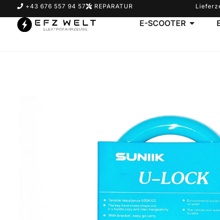
+43 676 557 94 57
REPARATUR
Lieferz
E-SCOOTER
Suchbegriff eingeben & Enter klicken