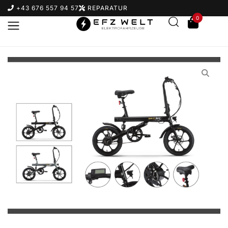
+43 676 557 94 57
REPARATUR
0