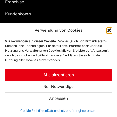
Franchise
Kundenkonto
Meine Bestellungen
Verwendung von Cookies
Wir verwenden auf dieser Website Cookies (auch von Drittanbietern)
und ähnliche Technologien. Für detaillierte Informationen über die
Nutzung und Verwaltung von Cookies klicken Sie bitte auf „Anpassen“;
durch das Klicken auf „Alle akzeptieren“ erklären Sie sich mit der
Nutzung aller Cookies einverstanden.
Alle akzeptieren
© EFZ WELT | ALL RIGHTS RESERVED
Nur Notwendige
Powered by
DigitalTouch Werbeagentur e.U.
Anpassen
Developed by
Artsha Interactive
Cookie Richtlinien
Datenschutzerklärung
Impressum