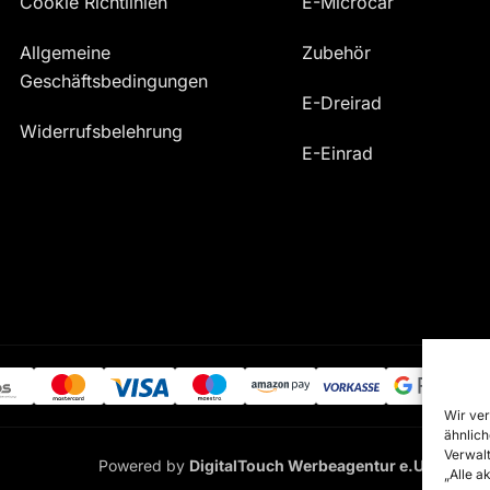
Cookie Richtlinien
E-Microcar
Allgemeine
Zubehör
Geschäftsbedingungen
E-Dreirad
Widerrufsbelehrung
E-Einrad
Wir ver
ähnlich
Verwalt
Powered by
DigitalTouch Werbeagentur e.U.
„Alle a