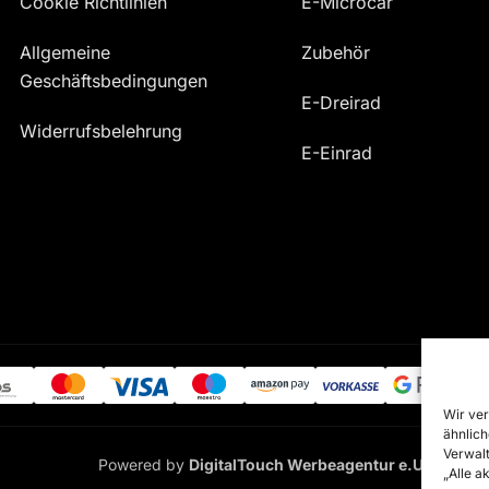
Cookie Richtlinien
E-Microcar
Allgemeine
Zubehör
Geschäftsbedingungen
E-Dreirad
Widerrufsbelehrung
E-Einrad
Wir ver
ähnlich
Verwalt
Powered by
DigitalTouch Werbeagentur e.U.
„Alle a