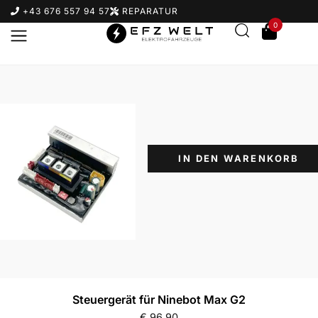
+43 676 557 94 57
REPARATUR
0
IN DEN WARENKORB
Suchbegriff eingeben & Enter klicken
Steuergerät für Ninebot Max G2
€
96,90