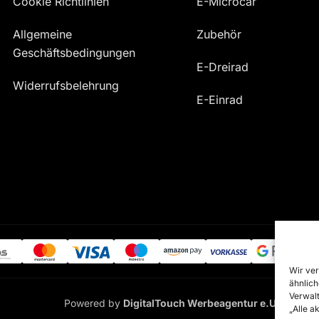
Cookie Richtlinien
E-Microcar
Allgemeine
Zubehör
Geschäftsbedingungen
E-Dreirad
Widerrufsbelehrung
E-Einrad
Wir ver
ähnlich
Verwalt
Powered by
DigitalTouch Werbeagentur e.U.
„Alle a