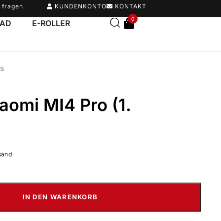
 fragen.
KUNDENKONTO
KONTAKT
0
RAD
E-ROLLER
s
iaomi MI4 Pro (1.
sand
IN DEN WARENKORB