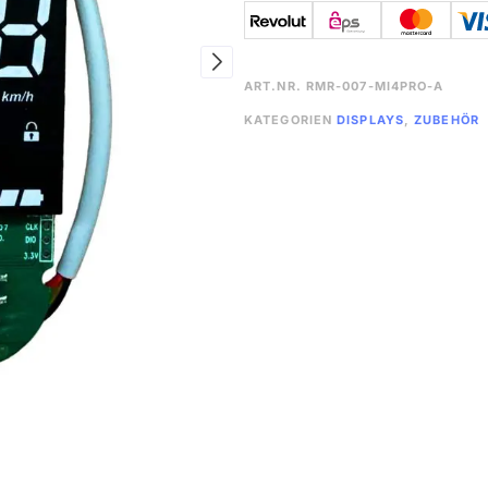
ART.NR.
RMR-007-MI4PRO-A
KATEGORIEN
DISPLAYS
,
ZUBEHÖR