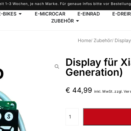
eit 1–3 Wochen, je nach Marke. Für genaue Infos bitte vor Bestellung
E-BIKES
E-MICROCAR
E-EINRAD
E-DREI
ZUBEHÖR
Home
Zubehör
Display
Display für X
Generation)
€
44,99
inkl. MwSt. zzgl. Ver