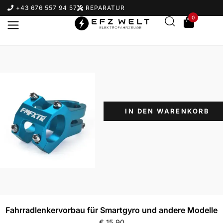
+43 676 557 94 57
REPARATUR
0
IN DEN WARENKORB
Suchbegriff eingeben & Enter klicken
Fahrradlenkervorbau für Smartgyro und andere Modelle
€
15,90